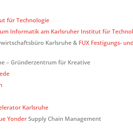
tut für Technologie
um Informatik am Karlsruher Institut für Techno
vwirtschaftsbüro Karlsruhe &
FUX Festigungs- un
he – Gründerzentrum für Kreative
iede
n
elerator
Karlsruhe
ue Yonder
Supply Chain Management