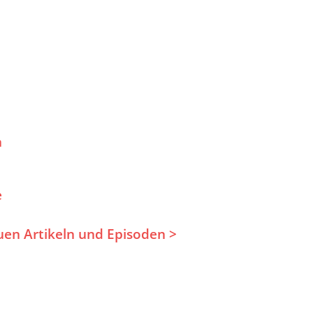
n
e
uen Artikeln und Episoden >