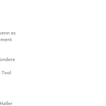
 wenn es
gement
sondere
 Tool
Haller