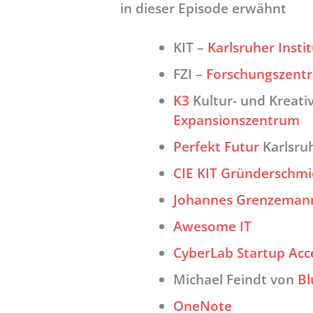
in dieser Episode erwähnt
KIT –
Karlsruher Insti
FZI –
Forschungszentr
K3
Kultur- und Kreati
Expansionszentrum
Perfekt Futur
Karlsru
CIE KIT Gründerschm
Johannes Grenzeman
Awesome IT
CyberLab Startup Acc
Michael Feindt von
Bl
OneNote