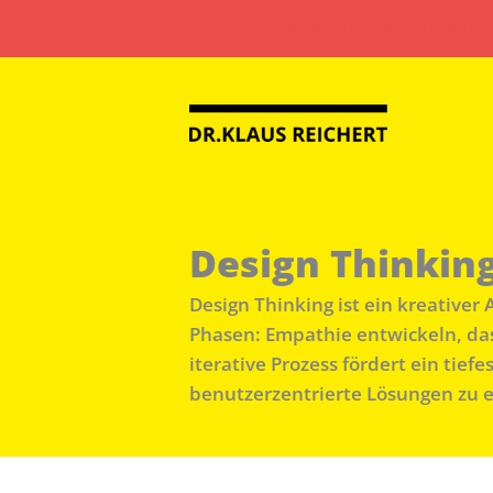
Zum
Kurs für engagierte Innovati
Inhalt
springen
Design Thinkin
Design Thinking ist ein kreativer
Phasen: Empathie entwickeln, das
iterative Prozess fördert ein tie
benutzerzentrierte Lösungen zu 