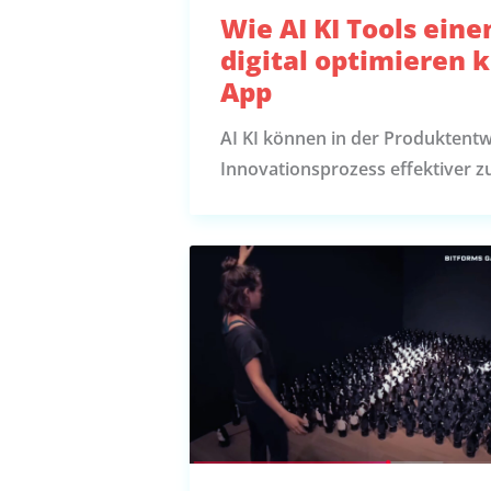
Wie AI KI Tools ein
digital optimieren 
App
AI KI können in der Produktent
Innovationsprozess effektiver z