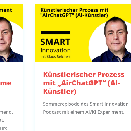
m
Künstlerischer Prozess
eme
mit „AirChatGPT“ (AI-
Künstler)
Sommerepisode des Smart Innovation
mend.
Podcast mit einem AI/KI Experiment.
zu
Kurs