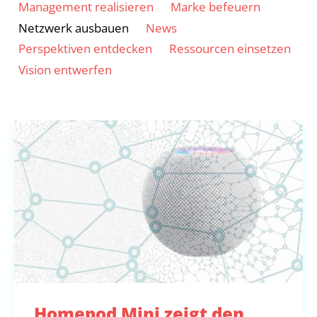
category
Management realisieren
Marke befeuern
Netzwerk ausbauen
News
Perspektiven entdecken
Ressourcen einsetzen
Vision entwerfen
Homepod Mini zeigt den