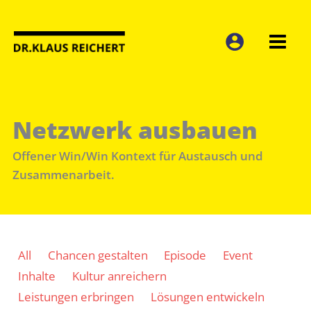
Zum
Inhalt
springen
Netzwerk ausbauen
Offener Win/Win Kontext für Austausch und
Zusammenarbeit.
Filter
All
Chancen gestalten
Episode
Event
posts
Inhalte
Kultur anreichern
by
Leistungen erbringen
Lösungen entwickeln