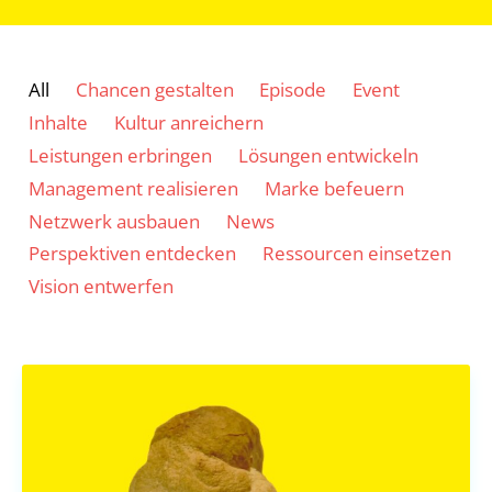
Filter
All
Chancen gestalten
Episode
Event
posts
Inhalte
Kultur anreichern
by
Leistungen erbringen
Lösungen entwickeln
category
Management realisieren
Marke befeuern
Netzwerk ausbauen
News
Perspektiven entdecken
Ressourcen einsetzen
Vision entwerfen