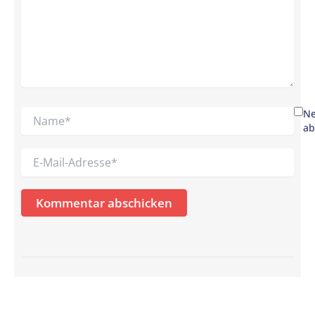
Name*
Ne
ab
E-
Mail-
Adresse*