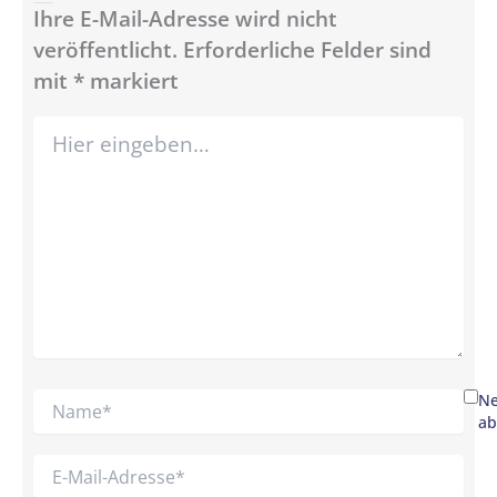
Schreibe einen Kommentar
Ihre E-Mail-Adresse wird nicht
veröffentlicht.
Erforderliche Felder sind
mit
*
markiert
Hier
eingeben…
Name*
Ne
ab
E-
Mail-