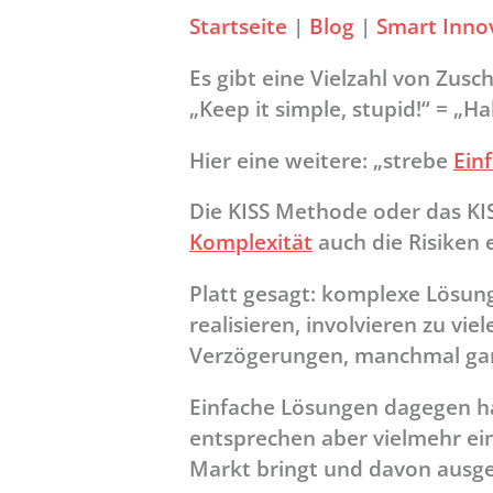
Startseite
|
Blog
|
Smart Inno
Es gibt eine Vielzahl von Zu
„Keep it simple, stupid!“ = „H
Hier eine weitere: „strebe
Ein
Die KISS Methode oder das KIS
Komplexität
auch die Risiken 
Platt gesagt: komplexe Lösun
realisieren, involvieren zu vi
Verzögerungen, manchmal gar
Einfache Lösungen dagegen h
entsprechen aber vielmehr ein
Markt bringt und davon ausge