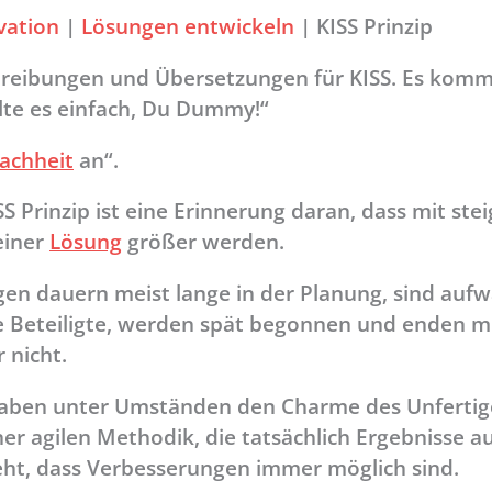
vation
|
Lösungen entwickeln
|
KISS Prinzip
schreibungen und Übersetzungen für KISS. Es kom
alte es einfach, Du Dummy!“
fachheit
an“.
S Prinzip ist eine Erinnerung daran, dass mit ste
einer
Lösung
größer werden.
gen dauern meist lange in der Planung, sind aufw
ele Beteiligte, werden spät begonnen und enden m
 nicht.
aben unter Umständen den Charme des Unfertige
er agilen Methodik, die tatsächlich Ergebnisse a
ht, dass Verbesserungen immer möglich sind.