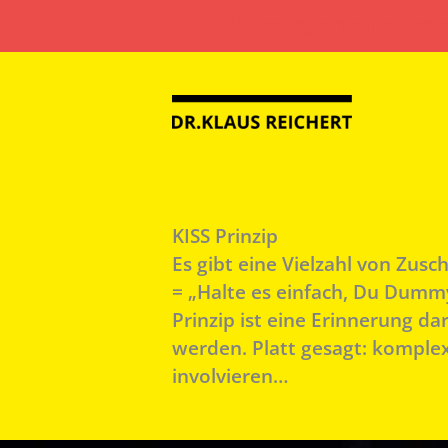
Zum
Kurs für engagierte Innovati
Inhalt
springen
KISS Prinzip
Es gibt eine Vielzahl von Zus
= „Halte es einfach, Du Dummy
Prinzip ist eine Erinnerung d
werden. Platt gesagt: komplex
involvieren…