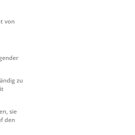
mt von
igender
ändig zu
it
n, sie
uf den