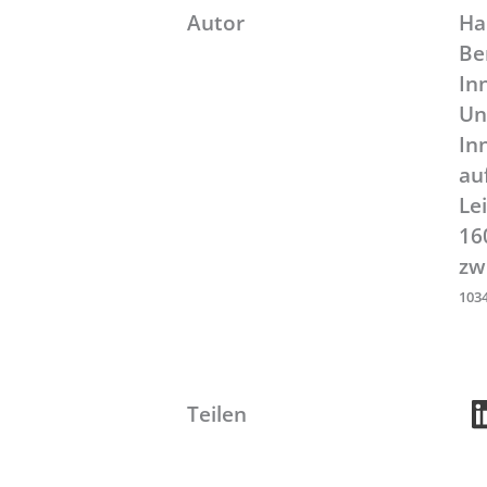
Autor
Ha
Be
In
Un
In
au
Le
16
zw
103
Teilen