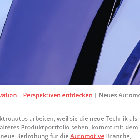
vation
|
Perspektiven entdecken
|
Neues Automo
troautos arbeiten, weil sie die neue Technik als
eraltetes Produktportfolio sehen, kommt mit dem
e neue Bedrohung für die
Automotive
Branche,