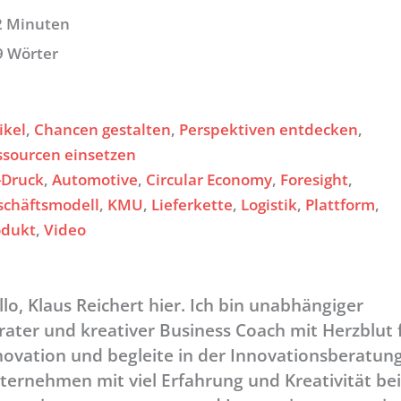
2 Minuten
9 Wörter
ikel
, 
Chancen gestalten
, 
Perspektiven entdecken
, 
ssourcen einsetzen
-Druck
, 
Automotive
, 
Circular Economy
, 
Foresight
, 
schäftsmodell
, 
KMU
, 
Lieferkette
, 
Logistik
, 
Plattform
, 
odukt
, 
Video
llo, Klaus Reichert hier. Ich bin unabhängiger
rater und kreativer Business Coach mit Herzblut 
novation und begleite in der Innovationsberatun
ternehmen mit viel Erfahrung und Kreativität be