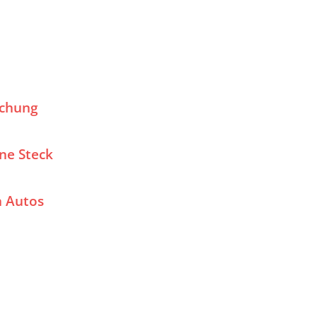
schung
ne Steck
n Autos