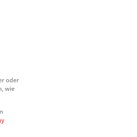
er oder
n, wie
nn
my