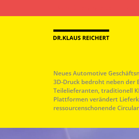
Zum
Kurs für engagierte Innovati
Inhalt
springen
Neues Automotive Geschäftsmod
3D-Druck bedroht neben der El
Teilelieferanten, traditionel
Plattformen verändert Liefer
ressourcenschonende Circula