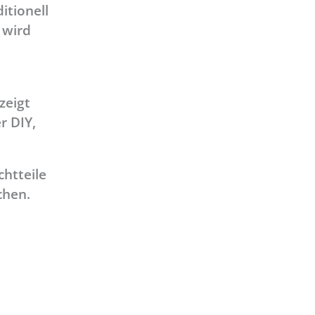
itionell
 wird
zeigt
r DIY,
chtteile
chen.