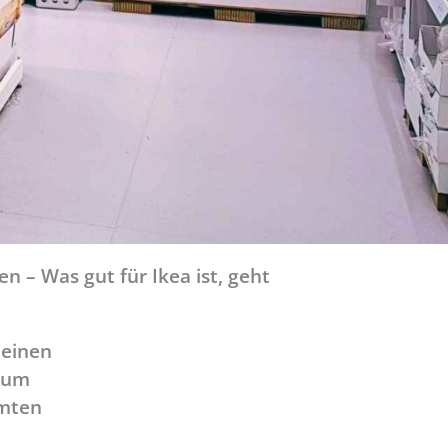
n – Was gut für Ikea ist, geht
 einen
 zum
amten
d