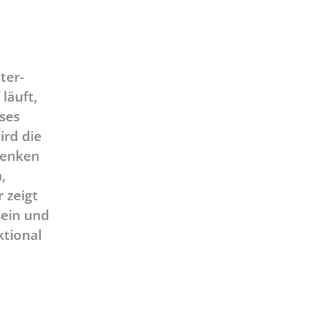
ter-
läuft,
ses
ird die
Denken
,
 zeigt
ein und
tional