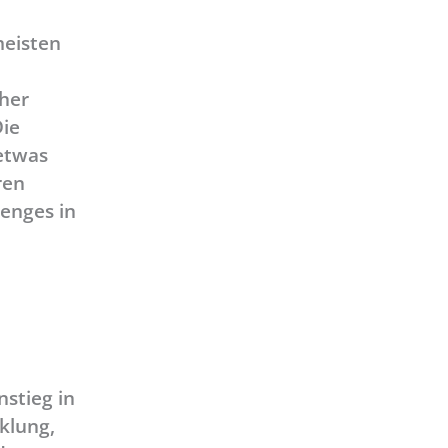
meisten
eher
Die
etwas
ren
enges in
nstieg in
klung,