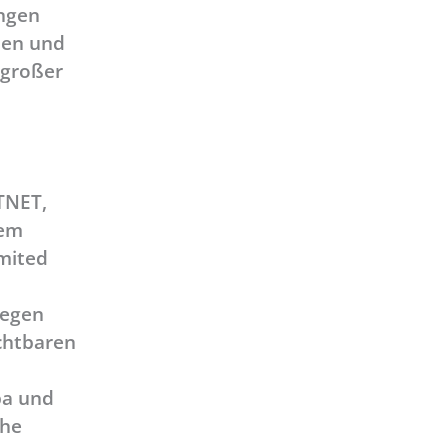
ingen
nnen und
 großer
TTNET,
nem
imited
gegen
chtbaren
pa und
che