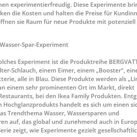
en experimentierfreudig. Diese Experimente br
enken die Kosten und halten die Preise für Kundi
röffnen sie Raum für neue Produkte mit potenziell
 Wasser-Spar-Experiment
n solches Experiment ist die Produktreihe BERGVA
er-Schlauch, einem Eimer, einem „Booster“, ei
erie, alle in Blau. Diese Produkte werden als „L
 an einem sehr prominenten Ort im Markt, direkt
staurants, bei den Ikea Family Produkten. Ent
n Hochglanzprodukts handelt es sich um einen si
t das Trendthema Wasser, Wassersparen und
en auf, das global und zunehmend auch in Euro
erie zeigt, wie Experimente gezielt gesellschaftli