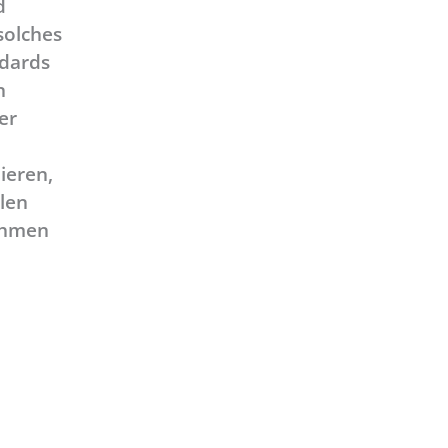
d
solches
ndards
n
er
ieren,
len
nehmen