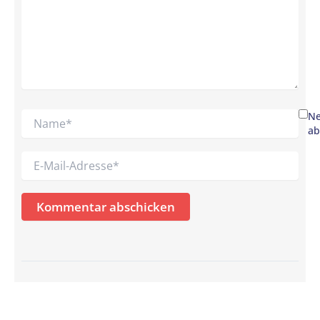
Name*
Ne
ab
E-
Mail-
Adresse*