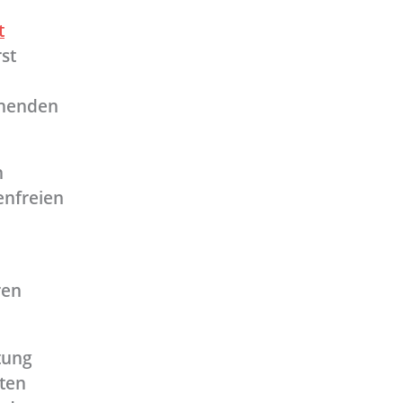
t
st
ehenden
n
enfreien
ren
htung
ten