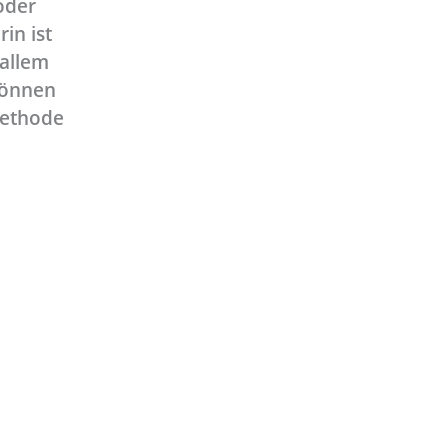
oder
in ist
 allem
können
methode