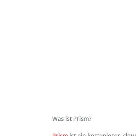
Was ist Prism?
Prism
ist ein kostenloser, clo