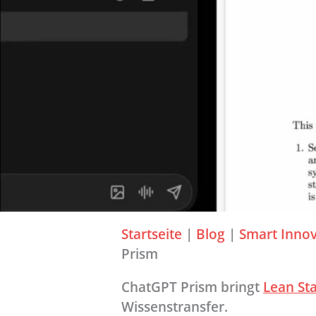
Startseite
|
Blog
|
Smart Innov
Prism
ChatGPT Prism bringt
Lean St
Wissenstransfer.