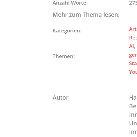
Anzahl Worte:
27
Mehr zum Thema lesen:
Art
Kategorien:
Re
AI
, 
ge
Themen:
St
Yo
Autor
Ha
Be
In
Un
In