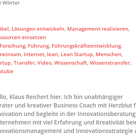
5 Wörter
ikel
, 
Lösungen entwickeln
, 
Management realisieren
, 
ssourcen einsetzen
Forschung
, 
Führung
, 
Führungskräfteentwicklung
, 
meinsam
, 
Internet
, 
lean
, 
Lean Startup
, 
Menschen
, 
artup
, 
Transfer
, 
Video
, 
Wissenschaft
, 
Wissenstransfer
, 
utube
llo, Klaus Reichert hier. Ich bin unabhängiger
rater und kreativer Business Coach mit Herzblut 
novation und begleite in der Innovationsberatung
ternehmen mit viel Erfahrung und Kreativität be
novationsmanagement und Innovationsstrategie 