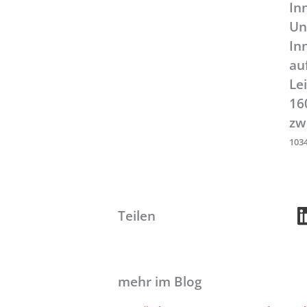
In
Un
In
au
Le
16
zw
103
Teilen
mehr im Blog