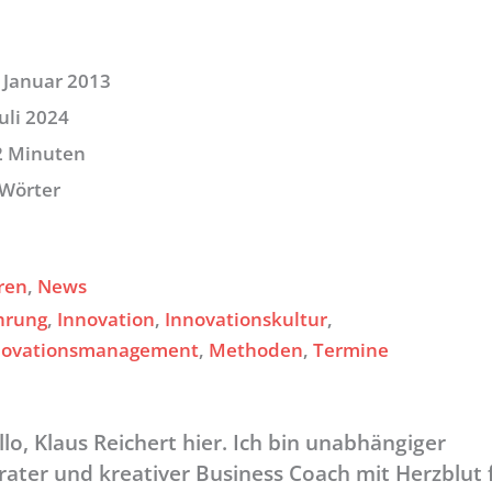
 Januar 2013
Juli 2024
2 Minuten
 Wörter
ren
, 
News
hrung
, 
Innovation
, 
Innovationskultur
, 
novationsmanagement
, 
Methoden
, 
Termine
llo, Klaus Reichert hier. Ich bin unabhängiger
rater und kreativer Business Coach mit Herzblut 