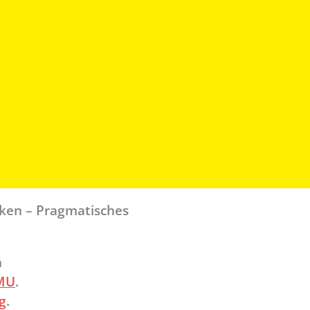
ken – Pragmatisches
n
MU
.
g
.