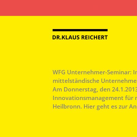
Zum
Kurs für engagierte Innovati
Inhalt
springen
WFG Unternehmer-Seminar: In
mittelständische Unternehm
Am Donnerstag, den 24.1.2013
Innovationsmanagement für m
Heilbronn. Hier geht es zur A