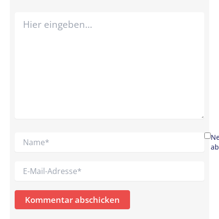
Hier
eingeben…
Name*
Ne
ab
E-
Mail-
Adresse*