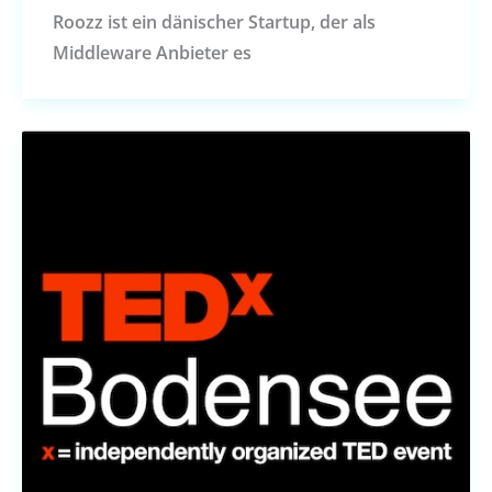
Roozz ist ein dänischer Startup, der als
Middleware Anbieter es