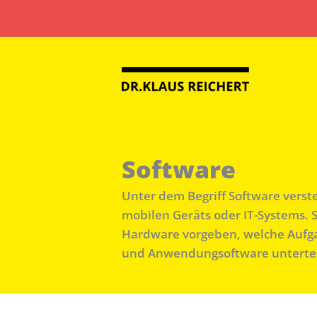
Zum
Kurs für engagierte Innovati
Inhalt
springen
Software
Unter dem Begriff Software verst
mobilen Geräts oder IT-Systems.
Hardware vorgeben, welche Aufga
und Anwendungsoftware untertei