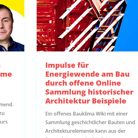
m
Impulse für
eme
Energiewende am Bau
durch offene Online
Sammlung historischer
Architektur Beispiele
mend.
zu
Ein offenes Bauklima Wiki mit einer
Kurs
Sammlung geschichtlicher Bauten und
Architekturelemente kann aus der