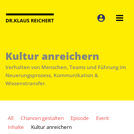
Zum
Inhalt
springen
Kultur anreichern
Verhalten von Menschen, Teams und Führung im
Neuerungsprozess, Kommunikation &
Wissenstransfer.
Filter
All
Chancen gestalten
Episode
Event
posts
Inhalte
Kultur anreichern